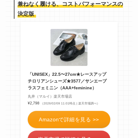
兼ねなく履ける、コストパフォーマンスの
決定版
「UNISEX」22.5〜27cm★レースアップ
チロリアンシューズ★3577／サンエープ
ラスフェミニン（AAA+feminine）
丸井（マルイ）楽天市場店
¥2,798
（2026/02/09 11:01時点 | 楽天市場調べ）
Amazonで詳細を見る >>