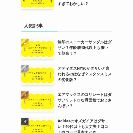
すぎておかしい？
人気記事
無印のスニーカーサンダルはダ
サい？年齢層40代以上も履い
て似合う？
アディダスNY90がダサいと言
われるのはなぜ？スタンスミス
の劣化版？
エアマックスのコリレートはダ
サい？レトロな雰囲気でおじさ
んぽい？
Adidasのオズガイアはダサ
い？40代以上も大丈夫？口コ
ミやコーデ見本まとめ