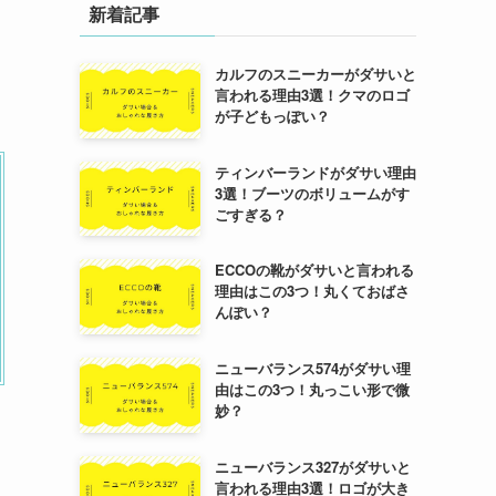
新着記事
し
カルフのスニーカーがダサいと
言われる理由3選！クマのロゴ
が子どもっぽい？
ティンバーランドがダサい理由
3選！ブーツのボリュームがす
ごすぎる？
ECCOの靴がダサいと言われる
理由はこの3つ！丸くておばさ
んぽい？
ニューバランス574がダサい理
由はこの3つ！丸っこい形で微
妙？
ニューバランス327がダサいと
言われる理由3選！ロゴが大き