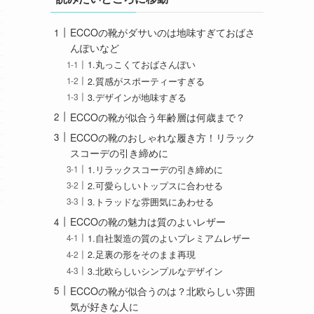
ECCOの靴がダサいのは地味すぎておばさ
んぽいなど
1.丸っこくておばさんぽい
2.質感がスポーティーすぎる
3.デザインが地味すぎる
ECCOの靴が似合う年齢層は何歳まで？
ECCOの靴のおしゃれな履き方！リラック
スコーデの引き締めに
1.リラックスコーデの引き締めに
2.可愛らしいトップスに合わせる
3.トラッドな雰囲気にあわせる
ECCOの靴の魅力は質のよいレザー
1.自社製造の質のよいプレミアムレザー
2.足裏の形をそのまま再現
3.北欧らしいシンプルなデザイン
ECCOの靴が似合うのは？北欧らしい雰囲
気が好きな人に