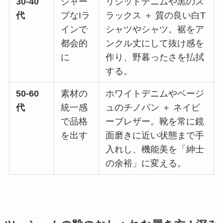
30-40
シャー
リジッドデニムや黒のス
代
プなIラ
ラックス ＋ 質の良い白T
インで
シャツやシャツ。裾をア
都会的
ンクル丈にして抜け感を
に
作り、野暮ったさを払拭
する。
50-60
素材の
ホワイトデニムやベージ
代
統一感
ュのチノパン ＋ ネイビ
で品格
ーブレザー。靴を常に鏡
を出す
面磨きに近い状態まで手
入れし、機能美を「紳士
の余裕」に変える。