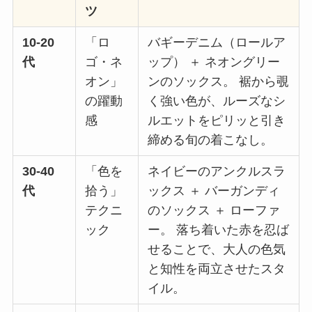
ツ
10-20
「ロ
バギーデニム（ロールア
代
ゴ・ネ
ップ） ＋ ネオングリー
オン」
ンのソックス。 裾から覗
の躍動
く強い色が、ルーズなシ
感
ルエットをピリッと引き
締める旬の着こなし。
30-40
「色を
ネイビーのアンクルスラ
代
拾う」
ックス ＋ バーガンディ
テクニ
のソックス ＋ ローファ
ック
ー。 落ち着いた赤を忍ば
せることで、大人の色気
と知性を両立させたスタ
イル。