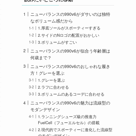
ニューバランスの990v6がダサいのは独特
なボリューム感だから
1.厚底ソールがスポーティーすぎる
2.サイドのNロゴの配置がおかしい
3.ボリュームがすごい
ニューバランスの990v6が似合う年齢層は
何歳まで？
ニューバランスの990v6のおしゃれな履き
方！グレーを選ぶ
1.グレーを選ぶ
2.ラフに合わせる
3.ボリュームのあるコーデに合わせる
ニューバランスの990v6の魅力は流線型の
モダンデザイン
1.ランニングシューズ級の推進力
FuelCell（フューエルセル）の搭載
2.現代的でスポーティーに進化した流線型
のモダンデザイン