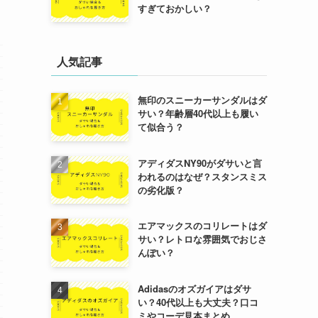
すぎておかしい？
人気記事
無印のスニーカーサンダルはダ
サい？年齢層40代以上も履い
て似合う？
アディダスNY90がダサいと言
われるのはなぜ？スタンスミス
の劣化版？
エアマックスのコリレートはダ
サい？レトロな雰囲気でおじさ
んぽい？
Adidasのオズガイアはダサ
い？40代以上も大丈夫？口コ
ミやコーデ見本まとめ