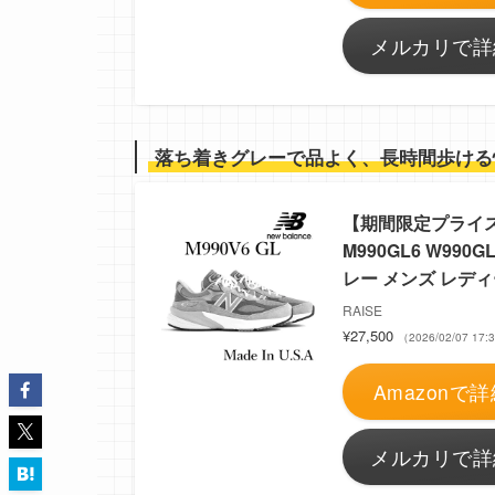
メルカリで詳
落ち着きグレーで品よく、長時間歩ける
【期間限定プライス】【
M990GL6 W990G
レー メンズ レディ
RAISE
¥27,500
（2026/02/07 1
Amazonで詳
メルカリで詳