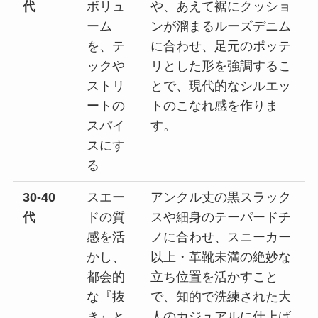
代
ボリュ
や、あえて裾にクッショ
ーム
ンが溜まるルーズデニム
を、テ
に合わせ、足元のポッテ
ックや
リとした形を強調するこ
ストリ
とで、現代的なシルエッ
ートの
トのこなれ感を作りま
スパイ
す。
スにす
る
30-40
スエー
アンクル丈の黒スラック
代
ドの質
スや細身のテーパードチ
感を活
ノに合わせ、スニーカー
かし、
以上・革靴未満の絶妙な
都会的
立ち位置を活かすこと
な『抜
で、知的で洗練された大
き』と
人のカジュアルに仕上げ