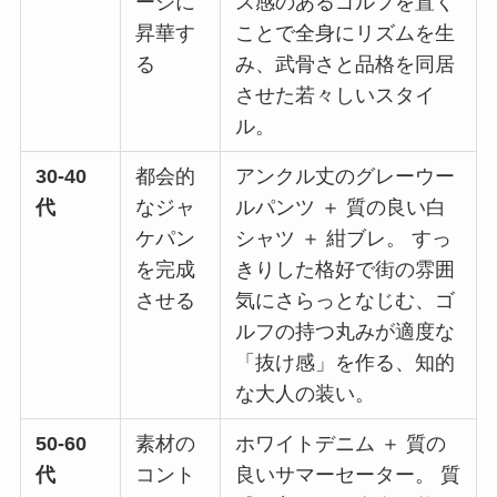
ージに
ス感のあるゴルフを置く
昇華す
ことで全身にリズムを生
る
み、武骨さと品格を同居
させた若々しいスタイ
ル。
30-40
都会的
アンクル丈のグレーウー
代
なジャ
ルパンツ ＋ 質の良い白
ケパン
シャツ ＋ 紺ブレ。 すっ
を完成
きりした格好で街の雰囲
させる
気にさらっとなじむ、ゴ
ルフの持つ丸みが適度な
「抜け感」を作る、知的
な大人の装い。
50-60
素材の
ホワイトデニム ＋ 質の
代
コント
良いサマーセーター。 質