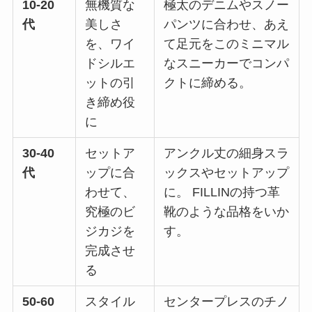
10-20
無機質な
極太のデニムやスノー
代
美しさ
パンツに合わせ、あえ
を、ワイ
て足元をこのミニマル
ドシルエ
なスニーカーでコンパ
ットの引
クトに締める。
き締め役
に
30-40
セットア
アンクル丈の細身スラ
代
ップに合
ックスやセットアップ
わせて、
に。 FILLINの持つ革
究極のビ
靴のような品格をいか
ジカジを
す。
完成させ
る
50-60
スタイル
センタープレスのチノ