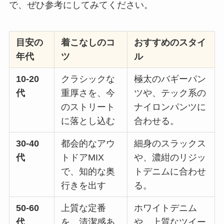
で、ぜひ参考にしてみてください。
目安の
着こなしのコ
おすすめのスタイ
年代
ツ
ル
10-20
クラシックな
極太のバギーパン
代
重厚さを、今
ツや、テック系の
のストリート
ナイロンパンツに
に落とし込む
合わせる。
30-40
都会的なアウ
細身のスラックス
代
トドアMIX
や、濃紺のリジッ
で、知的な奥
トデニムに合わせ
行きを出す
る。
50-60
上質な定番
ホワイトデニム
代
を、清潔感あ
や、上質なツイー