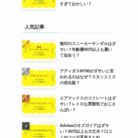
すぎておかしい？
人気記事
無印のスニーカーサンダルはダ
サい？年齢層40代以上も履い
て似合う？
アディダスNY90がダサいと言
われるのはなぜ？スタンスミス
の劣化版？
エアマックスのコリレートはダ
サい？レトロな雰囲気でおじさ
んぽい？
Adidasのオズガイアはダサ
い？40代以上も大丈夫？口コ
ミやコーデ見本まとめ