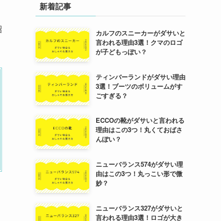
新着記事
紹
カルフのスニーカーがダサいと
言われる理由3選！クマのロゴ
が子どもっぽい？
ティンバーランドがダサい理由
3選！ブーツのボリュームがす
ごすぎる？
ECCOの靴がダサいと言われる
理由はこの3つ！丸くておばさ
んぽい？
ニューバランス574がダサい理
由はこの3つ！丸っこい形で微
妙？
ニューバランス327がダサいと
言われる理由3選！ロゴが大き