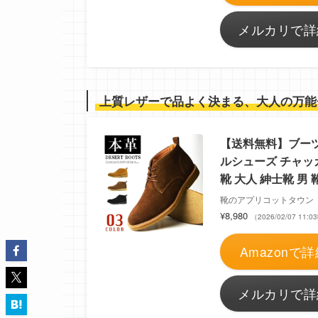
メルカリで詳
上質レザーで品よく決まる、大人の万能
【送料無料】ブーツ
ルシューズ チャッ
靴 大人 紳士靴 男
靴のアプリコットタウン
¥8,980
（2026/02/07 11
Amazonで詳
メルカリで詳