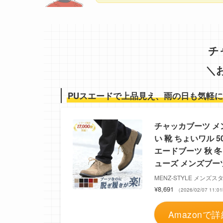
チ
＼
PUスエードで上品見え、雨の日も気軽
チャッカブーツ メ
い 靴 ちょいワル 
エードブーツ 秋 
ューズ メンズブー
MENZ-STYLE メンズス
¥8,691
（2026/02/07 11
Amazonで詳