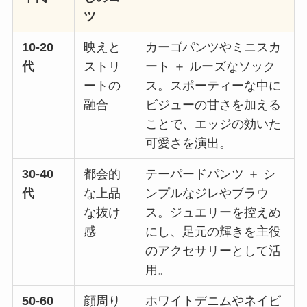
ツ
10-20
映えと
カーゴパンツやミニスカ
代
ストリ
ート ＋ ルーズなソック
ートの
ス。スポーティーな中に
融合
ビジューの甘さを加える
ことで、エッジの効いた
可愛さを演出。
30-40
都会的
テーパードパンツ ＋ シ
代
な上品
ンプルなジレやブラウ
な抜け
ス。ジュエリーを控えめ
感
にし、足元の輝きを主役
のアクセサリーとして活
用。
50-60
顔周り
ホワイトデニムやネイビ