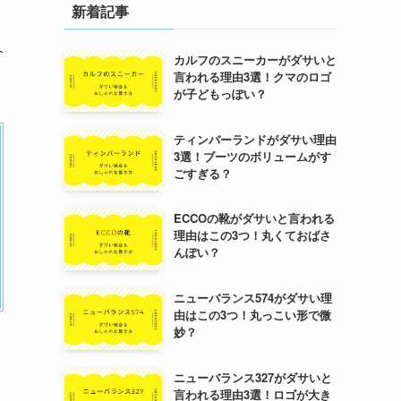
新着記事
介
カルフのスニーカーがダサいと
言われる理由3選！クマのロゴ
が子どもっぽい？
ティンバーランドがダサい理由
3選！ブーツのボリュームがす
ごすぎる？
ECCOの靴がダサいと言われる
理由はこの3つ！丸くておばさ
んぽい？
ニューバランス574がダサい理
由はこの3つ！丸っこい形で微
妙？
ニューバランス327がダサいと
言われる理由3選！ロゴが大き