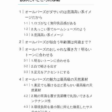
オールバーズがダサいのは意識高い系イメ
ージだから
1.ロゴがなく無印良品感がある
2.丸っこい形でルームシューズのよう
3.意識高い系イメージ
オールバーズが似合う年齢層は何歳まで？
オールバーズのおしゃれな履き方！明るい
トーンに合わせる
1.明るいトーンに合わせる
2.白で軽さを出す
3.足元をアクセントにする
オールバーズの魅力は最高級の天然素材
1.素足でも履けるほど柔らかい最高級の天
然素材
2.靴の常識を覆す洗濯機で丸洗いできるメ
ンテナンス性
3.環境負荷を最小限に抑えた徹底したサス
テナビリティ