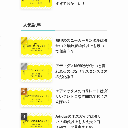
すぎておかしい？
人気記事
無印のスニーカーサンダルはダ
サい？年齢層40代以上も履い
て似合う？
アディダスNY90がダサいと言
われるのはなぜ？スタンスミス
の劣化版？
エアマックスのコリレートはダ
サい？レトロな雰囲気でおじさ
んぽい？
Adidasのオズガイアはダサ
い？40代以上も大丈夫？口コ
ミやコーデ見本まとめ