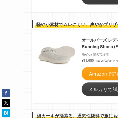
軽やか素材でムレにくい、爽やかブリザ
オールバーズ レディース
Running Shoes (F
ReVida 楽天市場店
¥11,980
（2026/02/08 1
Amazonで詳
メルカリで詳
淡カーキが洒落る、通気性抜群で旅にも