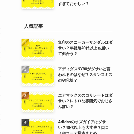
すぎておかしい？
人気記事
無印のスニーカーサンダルはダ
サい？年齢層40代以上も履い
て似合う？
アディダスNY90がダサいと言
われるのはなぜ？スタンスミス
の劣化版？
エアマックスのコリレートはダ
サい？レトロな雰囲気でおじさ
んぽい？
Adidasのオズガイアはダサ
い？40代以上も大丈夫？口コ
ミやコーデ見本まとめ