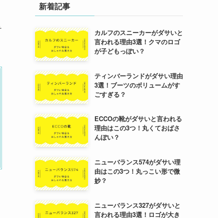
新着記事
テ
カルフのスニーカーがダサいと
言われる理由3選！クマのロゴ
が子どもっぽい？
ティンバーランドがダサい理由
3選！ブーツのボリュームがす
ごすぎる？
ECCOの靴がダサいと言われる
理由はこの3つ！丸くておばさ
んぽい？
ニューバランス574がダサい理
由はこの3つ！丸っこい形で微
妙？
ニューバランス327がダサいと
言われる理由3選！ロゴが大き