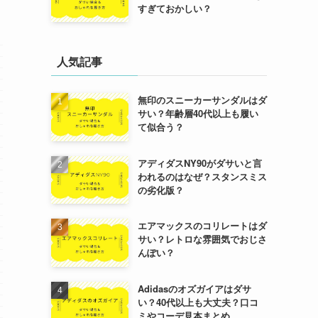
すぎておかしい？
人気記事
無印のスニーカーサンダルはダ
サい？年齢層40代以上も履い
て似合う？
アディダスNY90がダサいと言
われるのはなぜ？スタンスミス
の劣化版？
エアマックスのコリレートはダ
サい？レトロな雰囲気でおじさ
んぽい？
Adidasのオズガイアはダサ
い？40代以上も大丈夫？口コ
ミやコーデ見本まとめ