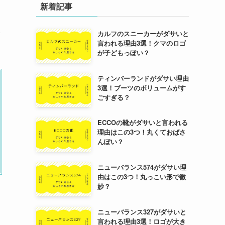
新着記事
ま
カルフのスニーカーがダサいと
言われる理由3選！クマのロゴ
が子どもっぽい？
ティンバーランドがダサい理由
3選！ブーツのボリュームがす
ごすぎる？
ECCOの靴がダサいと言われる
理由はこの3つ！丸くておばさ
んぽい？
ニューバランス574がダサい理
由はこの3つ！丸っこい形で微
妙？
ニューバランス327がダサいと
言われる理由3選！ロゴが大き