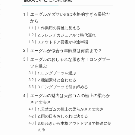
エーグルがダサいのは本格的すぎる長靴だ
から
1.作業用の長靴に見える
2.フレンチカジュアルで時代遅れ
3.アウトドア要素が中途半端
エーグルが似合う年齢層は何歳まで？
エーグルのおしゃれな履き方！ロングブー
ツを選ぶ
1.ロングブーツを選ぶ
2.機能素材と合わせる
3.ロングブーツで引き締める
エーグルの魅力は天然ゴムの極上の柔らか
さと丈夫さ
1.天然ゴムの極上の柔らかさと丈夫さ
2.雨の日もおしゃれに決まる
3.街歩きから本格アウトドアまで快適に使
える