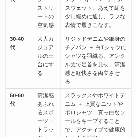
ストリ
スウェット。あえて紐を
ートの
少し緩めに通し、ラフな
空気感
表情で履きこなす。
30-40
大人カ
リジッドデニムや細身の
代
ジュア
チノパン ＋ 白Tシャツに
ルの土
シャツを羽織る。アンク
台にす
ル丈で足首を見せ、清潔
る
感と軽快さを両立させ
る。
50-60
清潔感
スラックスやホワイトデ
代
あふれ
ニム ＋ 上質なニットや
るスポ
ポロシャツ。真っ白なソ
ーツ・
ールをキープすること
トラッ
で、アクティブで健康的