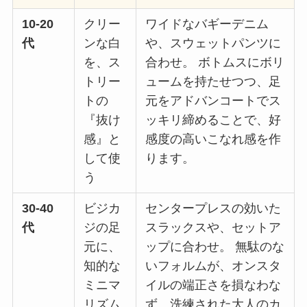
10-20
クリー
ワイドなバギーデニム
代
ンな白
や、スウェットパンツに
を、ス
合わせ。 ボトムスにボリ
トリー
ュームを持たせつつ、足
トの
元をアドバンコートでス
『抜け
ッキリ締めることで、好
感』と
感度の高いこなれ感を作
して使
ります。
う
30-40
ビジカ
センタープレスの効いた
代
ジの足
スラックスや、セットア
元に、
ップに合わせ。 無駄のな
知的な
いフォルムが、オンスタ
ミニマ
イルの端正さを損なわな
リズム
ず、洗練された大人のカ